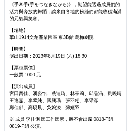
《手牽手(手をつなぎながら)》，期望能透過成員們的
活力與奔放的舞蹈，讓來自各地的粉絲們都能收穫滿滿
的元氣與笑容。
【場地】
華山1914文創產業園區 東3B館 烏梅劇院
【時間】
演出日期：2023年8月19日 (六) 18:30
【票種票價】
一般票 1000 元
【演出成員】
宮田留佳、潘姿怡、冼迪琦、林亭莉、邱品涵、劉曉晴
王逸嘉、李孟純、國興瑀、張羽翎、李采潔
鄭佳郁、高硯晨、吳婉淩、蘇姮羽
※ 成員 李佳俐 因工作因素，將不會出席 0818-T組、
0819-P組 公演。