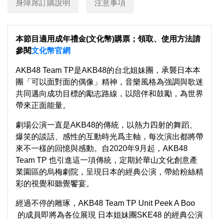
身障席訂購說明
注意事項
本節目適用成年禮金(文化幣)購票；領取、使用方法請
參閱
文化幣官網
AKB48 Team TP是AKB48的台北姐妹團，承襲日本本
團「可以面對面的偶像」精神，音樂風格為強調與歌迷
共同邁向成功目標的勵志路線，以陪伴和鼓勵，為世界
帶來正面能量。
劇場公演一直是AKB48的傳統，以熱力四射的舞蹈、
爆笑的談話、感性的互動時光爲主軸，每次演出都將帶
來不一樣的回憶與感動。自2020年9月起，AKB48
Team TP 也引進這一項傳統，定期於華山文化創意產
業園區的烏梅劇院，呈現日本的經典公演，帶給粉絲精
彩的視覺和聽覺饗宴。
經過不停的雕琢，AKB48 Team TP Unit Peek A Boo
的成員即將為各位展現 日本姐妹團SKE48 的經典公演