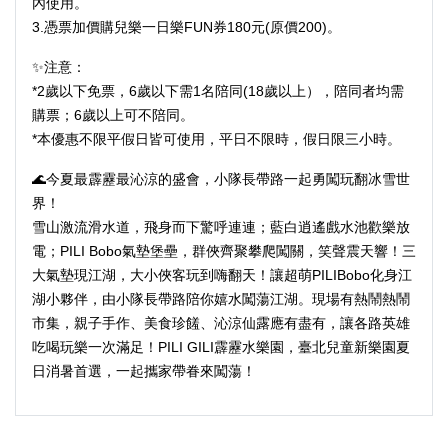
內使用。
3.憑票加價購兒樂一日樂FUN券180元(原價200)。
✨注意：
*2歲以下免票，6歲以下需1名陪同(18歲以上），陪同者均需
購票；6歲以上可不陪同。
*本優惠不限平假日皆可使用，平日不限時，假日限三小時。
🌊今夏最霹靂最沁涼的盛會，小隊長帶路一起勇闖玩翻冰雪世
界！
雪山激流滑水道，飛身而下驚呼連連；藍白逍遙戲水池歡樂放
電；PILI Bobo氣墊堡壘，群俠齊聚攀爬闖關，笑聲震天響！三
大氣墊現江湖，大小俠客玩到嗨翻天！讓超萌PILIBobo化身江
湖小夥伴，由小隊長帶路陪你嬉水闖蕩江湖。現場有熱鬧熱鬧
市集，親子手作、美食珍饈、沁涼仙露應有盡有，讓各路英雄
吃喝玩樂一次滿足！PILI GILI霹靂水樂園，臺北兒童新樂園夏
日消暑首選，一起攜家帶眷來闖蕩！