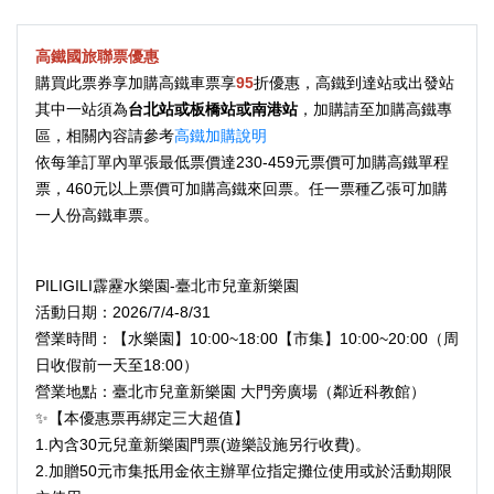
高鐵國旅聯票優惠
購買此票券享加購高鐵車票享
95
折優惠，高鐵到達站或出發站
其中一站須為
台北站或板橋站或南港站
，加購請至加購高鐵專
區，相關內容請參考
高鐵加購說明
依每筆訂單內單張最低票價達230-459元票價可加購高鐵單程
票，460元以上票價可加購高鐵來回票。任一票種乙張可加購
一人份高鐵車票。
PILIGILI霹靂水樂園-臺北市兒童新樂園
活動日期：2026/7/4-8/31
營業時間：【水樂園】10:00~18:00【市集】10:00~20:00（周
日收假前一天至18:00）
營業地點：臺北市兒童新樂園 大門旁廣場（鄰近科教館）
✨【本優惠票再綁定三大超值】
1.內含30元兒童新樂園門票(遊樂設施另行收費)。
2.加贈50元市集抵用金依主辦單位指定攤位使用或於活動期限