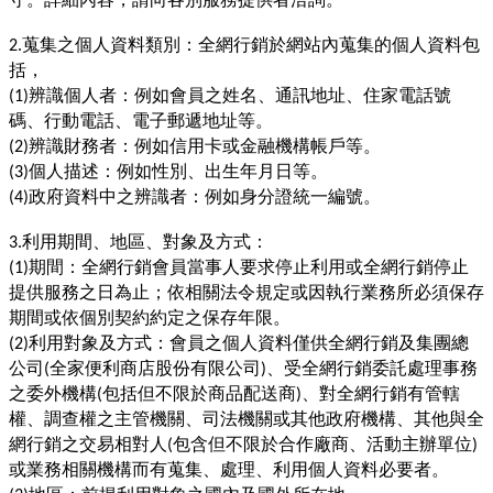
蒐集之個人資料類別：全網行銷於網站內蒐集的個人資料包
2.
括，
辨識個人者：例如會員之姓名、通訊地址、住家電話號
(1)
碼、行動電話、電子郵遞地址等。
辨識財務者：例如信用卡或金融機構帳戶等。
(2)
個人描述：例如性別、出生年月日等。
(3)
政府資料中之辨識者：例如身分證統一編號。
(4)
利用期間、地區、對象及方式：
3.
期間：全網行銷會員當事人要求停止利用或全網行銷停止
(1)
提供服務之日為止；依相關法令規定或因執行業務所必須保存
期間或依個別契約約定之保存年限。
利用對象及方式：會員之個人資料僅供全網行銷及集團總
(2)
公司
全家便利商店股份有限公司
、受全網行銷委託處理事務
(
)
之委外機構
包括但不限於商品配送商
、對全網行銷有管轄
(
)
權、調查權之主管機關、司法機關或其他政府機構、其他與全
網行銷之交易相對人
包含但不限於合作廠商、活動主辦單位
(
)
或業務相關機構而有蒐集、處理、利用個人資料必要者。