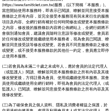
服務，
以下簡稱「本服務」
。
(https://www.famiticket.com.tw)
(
)
當您開始使用本服務時，即表示已閱讀、瞭解並同意接受本服
務條款之所有內容，並完全接受本服務現有與未來衍生的服務
項目及內容。全網行銷有權於任何時間修改或變更本服務條款
之內容，修改後的服務條款內容將公佈網站上，全網行銷將不
會個別通知會員，建議會員隨時注意該等修改或變更。會員若
於任何修改或變更後繼續使用本服務者，視為會員已閱讀、瞭
解並同意接受該等修改或變更。若會員不同意服務條款之修改
或變更，或不接受本服務條款的其他任一約定，會員應立即停
止使用本服務。
二
若會員為未滿二十歲之未成年人，應於會員的法定代理人
(
)
（或監護人）閱讀、瞭解並同意本服務條款之所有內容及其後
修改變更後，方得註冊為會員、使用或繼續使用本服務。當會
員使用或繼續使用全網行銷時，即視為會員的法定代理人（或
監護人）已閱讀、瞭解並同意接受本服務條款之所有內容及其
後修改變更。
三
為了確保會員之個人資料、隱私及消費者權益之保護，於
(
)
交易過程中將蒐集、處理及利用會員本人或其法定代理人、委