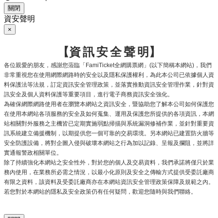
關閉
資安聲明
×
【資
訊
安
全
聲
明】
各位親愛的朋友，感謝您蒞臨「
全網購票網」
以下簡稱本網站
，我們
FamiTicket
(
)
非常重視您在使用網際網路時的安全以及隱私保護權利，為此本公司已依據個人資
料保護法等法規，訂定資訊安全管理政策，並落實推動資訊安全管理作業，針對資
訊安全及個人資料保護等重要項目，進行電子商務資訊安全強化。
為確保網際網路使用者在瀏覽本網站之資訊安全，暨協助您了解本公司如何保護您
在使用本網站各項服務的安全及如何蒐集、運用及保護您所提供的各項資訊，本網
站相關對外服務之主機皆已定期實施弱點掃描與系統漏洞修補作業，並針對重要資
訊系統建立備援機制，以期提供您一個可靠的交易環境。另本網站已建置防火牆等
安全防護設備，將對企圖入侵與破壞本網站之行為加以記錄、呈報及攔阻，並將詳
實通報警政相關單位。
除了持續強化本網站之安全性外，對於您的個人及交易資料，我們承諾將僅只於業
務內使用，在業務所必需之情況，以最小化原則及安全之傳輸方式提供受委託廠商
有限之資料，該資料及受委託廠商亦在本網站資訊安全管理政策保障及規範之內。
若您對於本網站的隱私及安全政策仍有任何疑問，歡迎您隨時與我們聯絡。