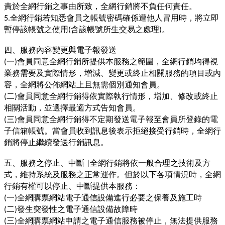
責於全網行銷之事由所致，全網行銷將不負任何責任。
全網行銷若知悉會員之帳號密碼確係遭他人冒用時，將立即
5.
暫停該帳號之使用
含該帳號所生交易之處理
。
(
)
四、服務內容變更與電子報發送
一
會員同意全網行銷所提供本服務之範圍，全網行銷均得視
(
)
業務需要及實際情形，增減、變更或終止相關服務的項目或內
容，全網將公佈網站上且無需個別通知會員。
二
會員同意全網行銷得依實際執行情形，增加、修改或終止
(
)
相關活動，並選擇最適方式告知會員。
三
會員同意全網行銷得不定期發送電子報至會員所登錄的電
(
)
子信箱帳號。當會員收到訊息後表示拒絕接受行銷時，全網行
銷將停止繼續發送行銷訊息。
五、服務之停止、中斷
全網行銷將依一般合理之技術及方
|
式，維持系統及服務之正常運作。但於以下各項情況時，全網
行銷有權可以停止、中斷提供本服務：
一
全網購票網站電子通信設備進行必要之保養及施工時
(
)
二
發生突發性之電子通信設備故障時
(
)
三
全網購票網站申請之電子通信服務被停止，無法提供服務
(
)