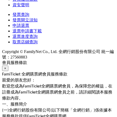
資安聲明
發票查詢
發票開立須知
申請退票
退票申請書下載
退票進度查詢
取票店鋪查詢
Copyright © FamilyNet Co., Ltd. 全網行銷股份有限公司 統一編
號：27560883
會員服務條款
×
全網購票網會員服務條款
FamiTicket
親愛的朋友您好：
歡迎您成為
全網購票網會員，為保障您的權益，在
FamiTicket
註冊成為
全網購票網會員之前，請詳細閱讀本服務
FamiTicket
條款內容。
一、服務簡介
一
全網行銷股份有限公司
以下簡稱「全網行銷」
係依據本
(
)
(
)
服務條款提供
全網購票網
FamiTicket