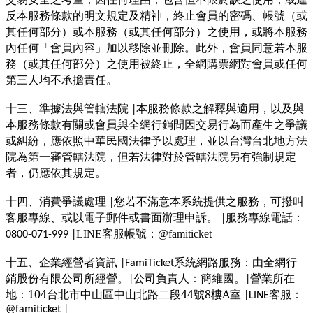
反本服務條款的明文規定及精神，終止會員的密碼、帳號（或
其任何部分）或本服務（或其任何部分）之使用，或將本服務
內任何「會員內容」加以移除並刪除。此外，會員同意若本服
務（或其任何部分）之使用被終止，全網購票網對會員或任何
第三人均不承擔責任。
十三、準據法與管轄法院
本服務條款之解釋與適用，以及與
|
本服務條款有關或會員與全網行銷間因交易行為而產生之爭議
或糾紛，應依照中華民國法律予以處理，並以台灣台北地方法
院為第一審管轄法院，但若法律對於管轄法院另有強制規定
者，仍應依其規定。
十四、消費爭議處理
您若不滿意本系統提供之服務，可撥叫
|
客服專線、或以電子郵件或書面辦理申訴。
服務專線電話：
|
：
LINE客服帳號
@famiticket
0800-071-999 |
十五、企業經營者資訊
系統網路服務：由全網行
|FamiTicket
銷股份有限公司所經營。
公司負責人：簡維國。
營業所在
|
|
地：104台北市中山區中山北路二段44號8樓A室
客服：
|LINE
@famiticket |