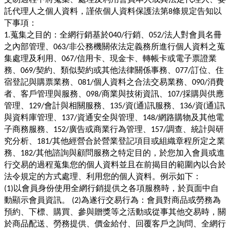
託代理人之個人資料，謹依個人資料保護法第
條規定告知以
8
下事項：
蒐集之目的：全網行銷基於
行銷、
法人對會員名冊
1.
040/
052/
之內部管理、
非公務機關依法定義務所進行個人資料之蒐
063/
集處理及利用、
信用卡、現金卡、轉帳卡或電子票證業
067/
務、
契約、類似契約或其他法律關係事務、
訂位、住
069/
077/
宿登記與購票業務、
個人資料之合法交易業務、
消費
081/
090/
者、客戶管理與服務、
商業與技術資訊、
採購與供應
098/
107/
管理、
會計與相關服務、
資
通
訊服務、
資
通
訊
129/
135/
(
)
136/
(
)
與資料庫管理、
資通安全與管理、
網路購物及其他電
137/
148/
子商務服務、
廣告或商業行為管理、
調查、統計與研
152/
157/
究分析、
其他經營合於營業登記項目或組織章程所定之業
181/
務、
其他諮詢與顧問服務之特定目的，於您加入會員或進
182/
行交易的過程蒐集您的個人資料並且在前揭目的範圍內以合於
法令規定的方式處理、利用您的個人資料。例示如下：
以會員身份使用全網行銷提供之各項服務時，於頁面中自
(1)
動顯示會員資訊。
為遂行交易行為：會員對商品或勞務為
(2)
預約、下標、購買、參與贈獎等之活動或從事其他交易時，關
於商品配送、勞務提供、價金給付、回覆客戶之詢問、全網行