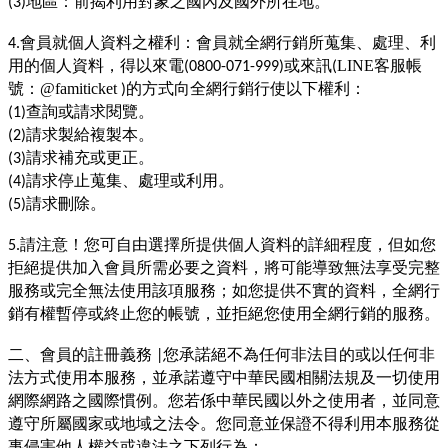
地區：前揭利用對象之國內及國外所在地。
(3)
會員就個人資料之權利：會員就全網行銷所蒐集、處理、利
4.
用的個人資料，得以來電
或來訊
LINE客服帳
(0800-071-999)
(
：
的方式向全網行銷行使以下權利：
號
@famiticket
)
查詢或請求閱覽。
(1)
請求製給複製本。
(2)
請求補充或更正。
(3)
請求停止蒐集、處理或利用。
(4)
請求刪除。
(5)
請注意！您可自由選擇所提供個人資料的詳細程度，但如您
5.
拒絕提供加入會員所需必要之資料，將可能導致無法享受完整
服務或完全無法使用該項服務；如您提供不實的資料，全網行
銷有權暫停或終止您的帳號，並拒絕您使用全網行銷的服務。
二、會員的註冊義務
您承諾絕不為任何非法目的或以任何非
|
法方式使用本服務，並承諾遵守中華民國相關法規及一切使用
網際網路之國際慣例。您若係中華民國以外之使用者，並同意
遵守所屬國家或地域之法令。您同意並保證不得利用本服務從
事侵害他人權益或違法之下列行為：