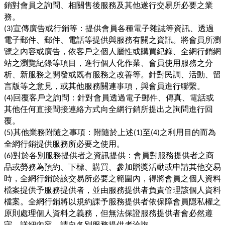
銷對會員之詢問、相關售後服務及其他遂行交易所必要之業
務。
宣傳廣告或行銷等：提供會員各種電子雜誌等資訊、透過
(3)
電子郵件、郵件、電話等提供與服務有關之資訊。將會員所瀏
覽之內容或廣告，依客戶之個人屬性或購買紀錄、全網行銷網
站之瀏覽紀錄等項目，進行個人化作業、會員使用服務之分
析、新服務之開發或既有服務之改善等。針對民調、活動、留
言版等之意見，或其他服務關連事項，與會員進行聯繫。
回覆客戶之詢問：針對會員透過電子郵件、傳真、電話或
(4)
其他任何直接間接連絡方式向全網行銷所提出之詢問進行回
覆。
其他業務附隨之事項：附隨於上述
至
之利用目的而為
(5)
(1)
(4)
全網行銷提供服務所必要之使用。
對於各別服務提供者之資訊提供：會員對服務提供者之商
(6)
品或勞務為預約、下標、購買、參加贈獎活動或申請其他交易
時，全網行銷於該交易所必要之範圍內，得將會員之個人資料
檔案提供予服務提供者，並由服務提供者負責管理該個人資料
檔案。全網行銷將以規約課予服務提供者依保障會員隱私權之
原則處理個人資料之義務，但無法保證服務提供者會必然遵
守。詳細內容，請向各別服務提供者洽詢。