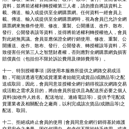
資料，並將前述權利轉授權第三人者，請勿擅自將該資料上
載、傳送、輸入或提供至全網購票網。任何資料一經會員上
載、傳送、輸入或提供至全網購票網時，視為會員已允許全網
購票網來無條件使用、修改、重製、公開播送、改作、散布、
發行、公開發表該等資料，並得將前述權利轉授權他人，會員
對此絕無異議。會員並應保證全網行銷使用、修改、重製、公
開播送、改作、散布、發行、公開發表、轉授權該等資料，不
致侵害任何第三人之智慧財產權，否則應對全網購票網負損害
賠償責任（包括但不限於訴訟費用及律師費用等）。
十一、特別授權事項
因使用本服務所提供之網路交易或活
|
動，可能須透過宅配或貨運業者始能完成貨品
或贈品等
之配
(
)
送或取回，因此，會員同意並授權全網行銷得視該次網路交易
或活動之需求及目的，將由會員所提供且為配送所必要之個人
資料
如收件人姓名、配送地址、連絡電話等
，提供予宅配或
(
)
貨運業者及相關配合之廠商，以利完成該次貨品
或贈品等
之
(
)
配送、取回。
十二、拒絕或終止會員的使用
會員同意全網行銷得基於維護
|
交易安全之考量，因任何理由，包含但不限於缺乏使用，或違