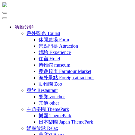
活動分類
戶外觀光
Tourist
休閒農場
Farm
景點門票
Attraction
體驗
Experience
住宿
Hotel
博物館
museum
農遊超市
Farmtour Market
海外景點
Foreign attractions
動物園
Zoo
餐飲
Restaurant
餐券
voucher
其他
other
主題樂園
ThemePark
樂園
ThemePark
日本樂園
Japan ThemePark
紓壓放鬆
Relax
美容SPA
spa