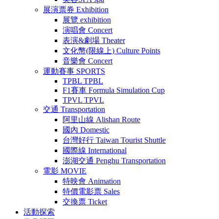
展演票券
Exhibition
展覽
exhibition
演唱會
Concert
表演&劇場
Theater
文化幣(限線上)
Culture Points
音樂會
Concert
運動賽事
SPORTS
TPBL
TPBL
F1賽車
Formula Simulation Cup
TPVL
TPVL
交通
Transportation
阿里山線
Alishan Route
國內
Domestic
台灣好行
Taiwan Tourist Shuttle
國際線
International
澎湖交通
Penghu Transportation
電影
MOVIE
特映會
Animation
特價電影票
Sales
交換票
Ticket
活動探索