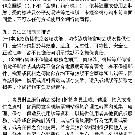
作之圖樣（以下稱「全網行銷商標」），依其註冊或使用之狀
態，受商標法及公平交易法等之保護，未經全網行銷事前書面
同意，不可以任何方式使用全網行銷商標。
九、責任之限制與排除
一
本服務所提供之各項功能，均依該功能當時之現況提供使
(
)
用，全網行銷對於其效能、速度、完整性、可靠性、安全性、
正確性等，皆不負擔任何明示或默示之擔保責任。
二
全網行銷並不保證本服務之網頁、伺服器、網域等所傳送
(
)
的電子郵件或其內容不會含有電腦病毒等有害物；亦不保證郵
件、檔案或資料之傳輸儲存均正確無誤不會斷線和出錯等，因
各該郵件、檔案或資料傳送或儲存失敗、遺失或錯誤等所致之
損害，全網行銷不負賠償責任。
十、會員對全網行銷之授權
對於會員上載、傳送、輸入或提
|
供之資料，會員同意全網購票網站得於合理之範圍內蒐集、處
理、保存、傳遞及使用該等資料，以提供使用者其他資訊或服
務、或作成會員統計資料、或進行關於網路行為之調查或研
究，或為任何之合法使用。若會員無合法權利得授權他人使
用、修改、重製、公開播送、改作、散布、發行、公開發表某