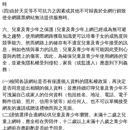
時
四
由於天災等不可抗力之因素或其他不可歸責於全網行銷致
(
)
使全網購票網站無法提供服務時。
六、兒童及青少年之保護
兒童及青少年上網已經成為無可避
|
免之趨勢，使用網際網路獲取知識更可以培養子女的成熟度與
競爭能力。然而網路上的確存有不適宜兒童及青少年接受的訊
息，例如色情與暴力的訊息，兒童及青少年有可能因此受到心
靈與肉體上的傷害。因此，為確保兒童及青少年使用網路的安
全，並避免隱私權受到侵犯，家長（或監護人）應盡到下列義
務：
一
檢閱各該網站是否有保護個人資料的隱私權政策，再決定
(
)
是否同意提出相關的個人資料；並應持續叮嚀兒童及青少年不
可洩漏自己或家人的任何資料（包括姓名、地址、電話、電子
郵件信箱、照片、信用卡號等）給任何人。也不可以單獨接受
網友的邀請或贈送禮物而與之見面。
二
謹慎選擇合適網站供兒童及青少年瀏覽。未滿十二歲之兒
(
)
童上網時，應全程在旁陪伴，十二歲以上未滿十八歲之青少年
上網前亦應斟酌是否給予同意。