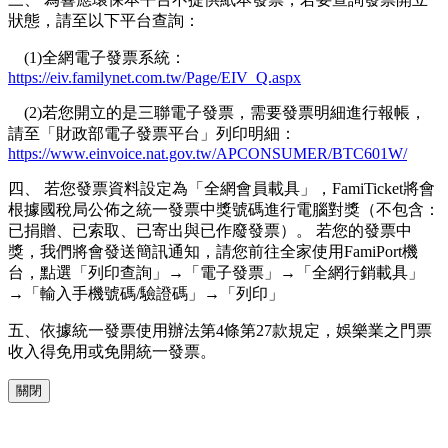
狀態，請至以下平台查詢：
(1)全網電子發票系統：
https://eiv.familynet.com.tw/Page/EIV_Q.aspx
(2)若您開立的是三聯電子發票，需要發票明細進行報帳，
請至「財政部電子發票平台」列印明細：
https://www.einvoice.nat.gov.tw/APCONSUMER/BTC601W/
四、 若您發票資料設定為「全網會員載具」，FamiTicket將會
根據國稅局公佈之統一發票中獎號碼進行電腦對獎（不包含：
已捐贈、已索取、已寄出與已作廢發票）。 若您的發票中
獎，我們將會發送簡訊通知，請您前往全家使用FamiPort機
台，點選「列印查詢」→「電子發票」→「全網行銷載具」
→「輸入手機號碼/驗證碼」→「列印」
五、依據統一發票使用辦法第4條第27款規定，娛樂業之門票
收入得免用或免開統一發票。
關閉