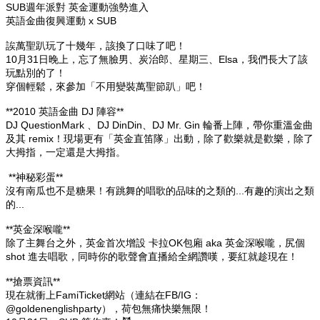
SUB週年派對 英金運動強勢進入
英語金曲復興運動 x SUB
誒萬聖趴玩了十幾年，該換了口味了吧！
10月31日晚上，忘了無臉男、炭治郎、星期三、Elsa，我們長大了該
玩點別的了！
穿個輕鬆，來參加「不用變裝萬聖節趴」吧！
**2010 英語金曲 DJ 陣容**
DJ QuestionMark 、DJ DinDin、DJ Mr. Gin 輪番上陣，帶你重溫金曲
及其 remix！現場更有「英金直笛隊」出動，除了歡樂就是歡樂，除了
大拇指，一定還是大拇指。
**神秘彩蛋**
沒有南瓜也不是糖果！有跳舞的唱歌的品味的之類的...有趣的演出之類
的...
**英金深喉嚨**
除了主舞台之外，英金首次增設 卡拉OK包廂 aka 英金深喉嚨，尻個
shot 進去唱歌，同時你的歌聲會直播給全網讚嘆，要紅就趁現在！
**搶票資訊**
現在就衝上FamiTicket網站（連結在FB/IG：
@goldenenglishparty），荷包無痛快樂無限！