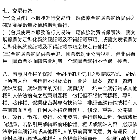
七、交易行為
一
會員使用本服務進行交易時，應依據全網購票網所提供之
(
)
確認商品數量及價格機制進行。
二
會員使用本服務進行交易時，應依照消費者保護法、藝文
(
)
展覽票券定型化契約應記載及不得記載事項、或藝文表演票券
定型化契約應記載及不得記載事項之規定行使權利。
三
全網購票網提供票券退、換票機制並公告說明。但非供自
(
)
用，購買票券而轉售圖利者，全網購票網得不予退、換票。
八、智慧財產權的保護
全網行銷所使用之軟體或程式、網站
|
上所有內容，包括但不限於著作、圖片、檔案、資訊、資料、
網站架構、網站畫面的安排、網頁設計，均由全網行銷或其他
權利人依法擁有之智慧財產權，包括但不限於商標權、專利
權、著作權、營業秘密與專有技術等。非經全網行銷或權利人
事前書面同意，任何人不得逕自使用、修改、重製、公開播
送、改作、散布、發行、公開發表、進行還原工程、解編或反
向組譯。若欲引用或轉載前述軟體、程式或網站內容，必須依
法取得全網行銷或其他權利人的事前書面同意。如有違反，則
應對全網行銷或其他權利人負損害賠償責任。
全網行銷所製
|