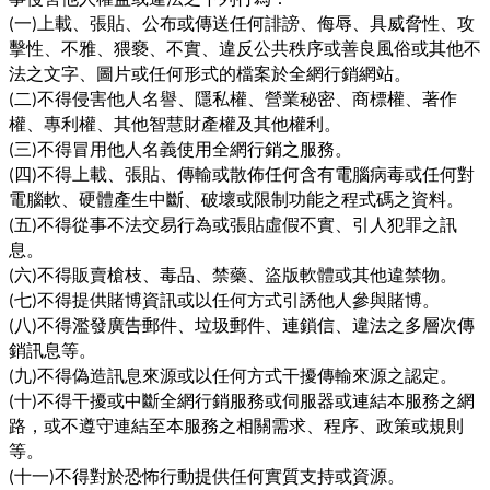
一
上載、張貼、公布或傳送任何誹謗、侮辱、具威脅性、攻
(
)
擊性、不雅、猥褻、不實、違反公共秩序或善良風俗或其他不
法之文字、圖片或任何形式的檔案於全網行銷網站。
二
不得侵害他人名譽、隱私權、營業秘密、商標權、著作
(
)
權、專利權、其他智慧財產權及其他權利。
三
不得冒用他人名義使用全網行銷之服務。
(
)
四
不得上載、張貼、傳輸或散佈任何含有電腦病毒或任何對
(
)
電腦軟、硬體產生中斷、破壞或限制功能之程式碼之資料。
五
不得從事不法交易行為或張貼虛假不實、引人犯罪之訊
(
)
息。
六
不得販賣槍枝、毒品、禁藥、盜版軟體或其他違禁物。
(
)
七
不得提供賭博資訊或以任何方式引誘他人參與賭博。
(
)
八
不得濫發廣告郵件、垃圾郵件、連鎖信、違法之多層次傳
(
)
銷訊息等。
九
不得偽造訊息來源或以任何方式干擾傳輸來源之認定。
(
)
十
不得干擾或中斷全網行銷服務或伺服器或連結本服務之網
(
)
路，或不遵守連結至本服務之相關需求、程序、政策或規則
等。
十一
不得對於恐怖行動提供任何實質支持或資源。
(
)