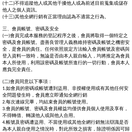
十二
不得追蹤他人或其他干擾他人或為前述目前蒐集或儲存
(
)
他人之個人資訊。
十三
其他全網行銷有正當理由認為不適當之行為。
(
)
三、會員帳號、密碼及安全
一
會員完成本服務的登記程序之後，會員將取得一個特定之
(
)
密碼及會員帳號。盡善良管理人義務維持密碼及帳號之機密安
全，是會員的責任。任何依照規定方法輸入會員帳號及密碼與
登入資料一致時，無論是否由本人親自輸入，均將推定為會員
本人所使用，利用該密碼及帳號所進行的一切行動，會員本人
應負完全責任。
二
會員同意以下事項：
(
)
如會員的密碼或帳號遭到盜用、非授權使用或有其他任何安
1.
全問題發生時，會員應立即通知全網行銷
每次連線完畢，均結束會員的帳號使用。
2.
會員的帳號、密碼及會員權益均僅供會員個人使用及享有，
3.
不得轉借、轉讓他人或與他人合用。
帳號及密碼遭盜用、不當使用或其他全網行銷無法辯識是否
4.
為本人親自使用之情況時，對此所致之損害，除證明係因可歸