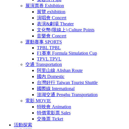
展演票券
Exhibition
展覽
exhibition
演唱會
Concert
表演&劇場
Theater
文化幣(限線上)
Culture Points
音樂會
Concert
運動賽事
SPORTS
TPBL
TPBL
F1賽車
Formula Simulation Cup
TPVL
TPVL
交通
Transportation
阿里山線
Alishan Route
國內
Domestic
台灣好行
Taiwan Tourist Shuttle
國際線
International
澎湖交通
Penghu Transportation
電影
MOVIE
特映會
Animation
特價電影票
Sales
交換票
Ticket
活動探索