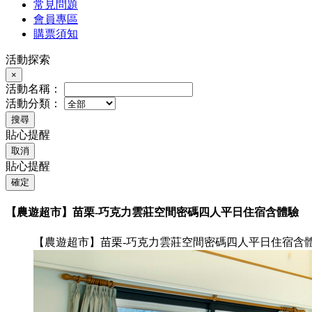
常見問題
會員專區
購票須知
活動探索
×
活動名稱：
活動分類：
搜尋
貼心提醒
取消
貼心提醒
確定
【農遊超市】苗栗-巧克力雲莊空間密碼四人平日住宿含體驗
【農遊超市】苗栗-巧克力雲莊空間密碼四人平日住宿含