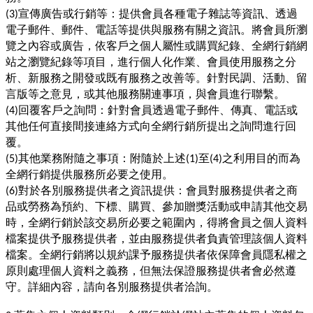
宣傳廣告或行銷等：提供會員各種電子雜誌等資訊、透過
(3)
電子郵件、郵件、電話等提供與服務有關之資訊。將會員所瀏
覽之內容或廣告，依客戶之個人屬性或購買紀錄、全網行銷網
站之瀏覽紀錄等項目，進行個人化作業、會員使用服務之分
析、新服務之開發或既有服務之改善等。針對民調、活動、留
言版等之意見，或其他服務關連事項，與會員進行聯繫。
回覆客戶之詢問：針對會員透過電子郵件、傳真、電話或
(4)
其他任何直接間接連絡方式向全網行銷所提出之詢問進行回
覆。
其他業務附隨之事項：附隨於上述
至
之利用目的而為
(5)
(1)
(4)
全網行銷提供服務所必要之使用。
對於各別服務提供者之資訊提供：會員對服務提供者之商
(6)
品或勞務為預約、下標、購買、參加贈獎活動或申請其他交易
時，全網行銷於該交易所必要之範圍內，得將會員之個人資料
檔案提供予服務提供者，並由服務提供者負責管理該個人資料
檔案。全網行銷將以規約課予服務提供者依保障會員隱私權之
原則處理個人資料之義務，但無法保證服務提供者會必然遵
守。詳細內容，請向各別服務提供者洽詢。