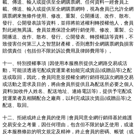
載、傳送、輸入或提供至全網購票網。任何資料一經會員上
載、傳送、輸入或提供至全網購票網時，視為會員已允許全網
購票網來無條件使用、修改、重製、公開播送、改作、散布、
發行、公開發表該等資料，並得將前述權利轉授權他人，會員
對此絕無異議。會員並應保證全網行銷使用、修改、重製、公
開播送、改作、散布、發行、公開發表、轉授權該等資料，不
致侵害任何第三人之智慧財產權，否則應對全網購票網負損害
賠償責任（包括但不限於訴訟費用及律師費用等）。
十一、特別授權事項
因使用本服務所提供之網路交易或活
|
動，可能須透過宅配或貨運業者始能完成貨品
或贈品等
之配
(
)
送或取回，因此，會員同意並授權全網行銷得視該次網路交易
或活動之需求及目的，將由會員所提供且為配送所必要之個人
資料
如收件人姓名、配送地址、連絡電話等
，提供予宅配或
(
)
貨運業者及相關配合之廠商，以利完成該次貨品
或贈品等
之
(
)
配送、取回。
十二、拒絕或終止會員的使用
會員同意全網行銷得基於維護
|
交易安全之考量，因任何理由，包含但不限於缺乏使用，或違
反本服務條款的明文規定及精神，終止會員的密碼、帳號（或