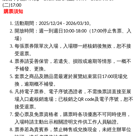
(二)17:00
購票須知
活動期間：2025/12/24 - 2026/03/10。
開放時間：週一到週日10:00-18:00（17:00停止售票、入
場）
每張票券限單次入場，入場聯一經核銷後無效，恕不接
受退票。
票券請妥善保管，若遺失、損毀或逾期等情形，一概不
予補發、更換。
套票之商品及贈品需最遲於展覽結束當日17:00現場兌
換，逾期概不補發。
凡持電子票券、電子序號憑證者，不需換票請直接至展
場入口處核銷進場；已核銷之QR code及電子序號，恕不
接受退票。
愛心票及免票資格者，購票時各項優惠不可同時使用，
入場時請主動出示相關證明文件供工作人員驗證。
票券若為貴賓券，禁止轉售或兌換現金，未經主辦單位