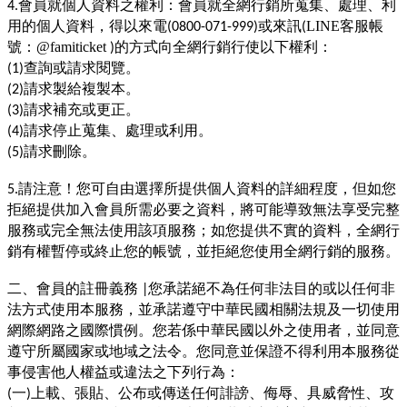
會員就個人資料之權利：會員就全網行銷所蒐集、處理、利
4.
用的個人資料，得以來電
或來訊
LINE客服帳
(0800-071-999)
(
：
的方式向全網行銷行使以下權利：
號
@famiticket
)
查詢或請求閱覽。
(1)
請求製給複製本。
(2)
請求補充或更正。
(3)
請求停止蒐集、處理或利用。
(4)
請求刪除。
(5)
請注意！您可自由選擇所提供個人資料的詳細程度，但如您
5.
拒絕提供加入會員所需必要之資料，將可能導致無法享受完整
服務或完全無法使用該項服務；如您提供不實的資料，全網行
銷有權暫停或終止您的帳號，並拒絕您使用全網行銷的服務。
二、會員的註冊義務
您承諾絕不為任何非法目的或以任何非
|
法方式使用本服務，並承諾遵守中華民國相關法規及一切使用
網際網路之國際慣例。您若係中華民國以外之使用者，並同意
遵守所屬國家或地域之法令。您同意並保證不得利用本服務從
事侵害他人權益或違法之下列行為：
一
上載、張貼、公布或傳送任何誹謗、侮辱、具威脅性、攻
(
)