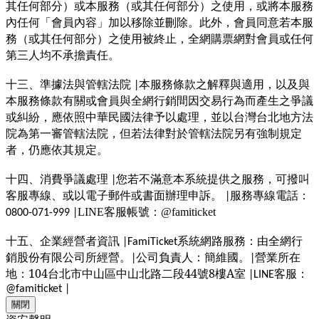
其任何部分）或本服務（或其任何部分）之使用，或將本服務
內任何「會員內容」加以移除並刪除。此外，會員同意若本服
務（或其任何部分）之使用被終止，全網購票網對會員或任何
第三人均不承擔責任。
十三、準據法與管轄法院
本服務條款之解釋與適用，以及與
|
本服務條款有關或會員與全網行銷間因交易行為而產生之爭議
或糾紛，應依照中華民國法律予以處理，並以台灣台北地方法
院為第一審管轄法院，但若法律對於管轄法院另有強制規定
者，仍應依其規定。
十四、消費爭議處理
您若不滿意本系統提供之服務，可撥叫
|
客服專線、或以電子郵件或書面辦理申訴。
服務專線電話：
|
：
LINE客服帳號
@famiticket
0800-071-999 |
十五、企業經營者資訊
系統網路服務：由全網行
|FamiTicket
銷股份有限公司所經營。
公司負責人：簡維國。
營業所在
|
|
地：104台北市中山區中山北路二段44號8樓A室
客服：
|LINE
@famiticket |
關閉