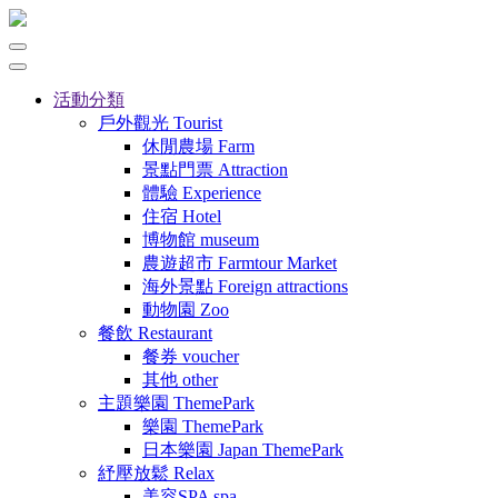
活動分類
戶外觀光
Tourist
休閒農場
Farm
景點門票
Attraction
體驗
Experience
住宿
Hotel
博物館
museum
農遊超市
Farmtour Market
海外景點
Foreign attractions
動物園
Zoo
餐飲
Restaurant
餐券
voucher
其他
other
主題樂園
ThemePark
樂園
ThemePark
日本樂園
Japan ThemePark
紓壓放鬆
Relax
美容SPA
spa