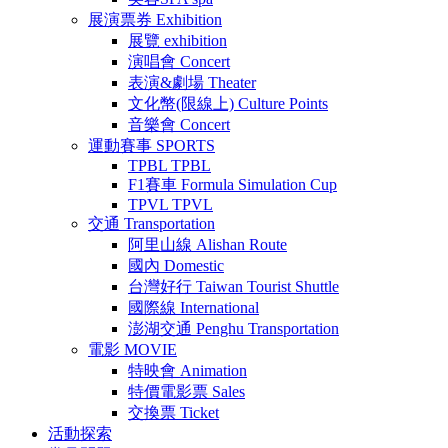
展演票券
Exhibition
展覽
exhibition
演唱會
Concert
表演&劇場
Theater
文化幣(限線上)
Culture Points
音樂會
Concert
運動賽事
SPORTS
TPBL
TPBL
F1賽車
Formula Simulation Cup
TPVL
TPVL
交通
Transportation
阿里山線
Alishan Route
國內
Domestic
台灣好行
Taiwan Tourist Shuttle
國際線
International
澎湖交通
Penghu Transportation
電影
MOVIE
特映會
Animation
特價電影票
Sales
交換票
Ticket
活動探索