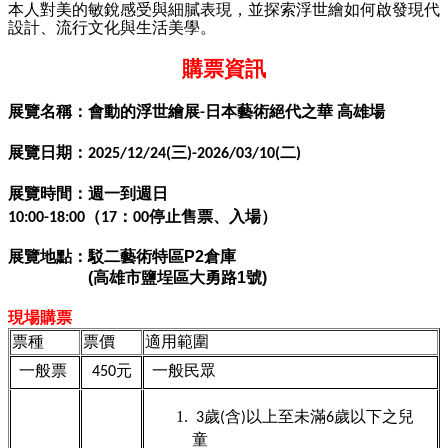
本人對美的敏銳感受與細膩表現，並探索浮世繪如何啟發現代
設計、流行文化與生活美學。
購票資訊
展覽名稱：會動的浮世繪展-日本藝術絕代之華 高雄場
展覽日期：2025/12/24(三)-2026/03/10(二)
展覽時間：週一到週日
10:00-18:00
（17：00停止售票、入場）
駁二藝術特區P2倉庫
展覽地點：
(
高雄市鹽埕區大勇路1號)
現場購票
票種
票價
適用範圍
一般票
450
元
一般民眾
3
歲(含)以上至未滿6歲以下之兒
童