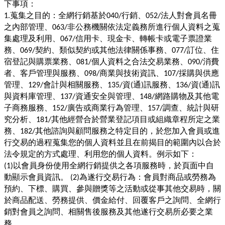
下事項：
蒐集之目的：全網行銷基於
行銷、
法人對會員名冊
1.
040/
052/
之內部管理、
非公務機關依法定義務所進行個人資料之蒐
063/
集處理及利用、
信用卡、現金卡、轉帳卡或電子票證業
067/
務、
契約、類似契約或其他法律關係事務、
訂位、住
069/
077/
宿登記與購票業務、
個人資料之合法交易業務、
消費
081/
090/
者、客戶管理與服務、
商業與技術資訊、
採購與供應
098/
107/
管理、
會計與相關服務、
資
通
訊服務、
資
通
訊
129/
135/
(
)
136/
(
)
與資料庫管理、
資通安全與管理、
網路購物及其他電
137/
148/
子商務服務、
廣告或商業行為管理、
調查、統計與研
152/
157/
究分析、
其他經營合於營業登記項目或組織章程所定之業
181/
務、
其他諮詢與顧問服務之特定目的，於您加入會員或進
182/
行交易的過程蒐集您的個人資料並且在前揭目的範圍內以合於
法令規定的方式處理、利用您的個人資料。例示如下：
以會員身份使用全網行銷提供之各項服務時，於頁面中自
(1)
動顯示會員資訊。
為遂行交易行為：會員對商品或勞務為
(2)
預約、下標、購買、參與贈獎等之活動或從事其他交易時，關
於商品配送、勞務提供、價金給付、回覆客戶之詢問、全網行
銷對會員之詢問、相關售後服務及其他遂行交易所必要之業
務。