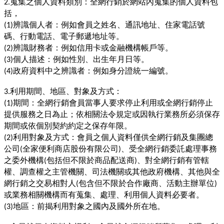
蒐集之個人資料類別：全網行銷於網站內蒐集的個人資料包
2.
括，
辨識個人者：例如會員之姓名、通訊地址、住家電話號
(1)
碼、行動電話、電子郵遞地址等。
辨識財務者：例如信用卡或金融機構帳戶等。
(2)
個人描述：例如性別、出生年月日等。
(3)
政府資料中之辨識者：例如身分證統一編號。
(4)
利用期間、地區、對象及方式：
3.
期間：全網行銷會員當事人要求停止利用或全網行銷停止
(1)
提供服務之日為止；依相關法令規定或因執行業務所必須保存
期間或依個別契約約定之保存年限。
利用對象及方式：會員之個人資料僅供全網行銷及集團總
(2)
公司
全家便利商店股份有限公司
、受全網行銷委託處理事務
(
)
之委外機構
包括但不限於商品配送商
、對全網行銷有管轄
(
)
權、調查權之主管機關、司法機關或其他政府機構、其他與全
網行銷之交易相對人
包含但不限於合作廠商、活動主辦單位
(
)
或業務相關機構而有蒐集、處理、利用個人資料必要者。
地區：前揭利用對象之國內及國外所在地。
(3)