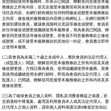
當您開始使用本服務時，即表示已閱讀、瞭解並同意接受本服
務條款之所有內容，並完全接受本服務現有與未來衍生的服務
項目及內容。全網行銷有權於任何時間修改或變更本服務條款
之內容，修改後的服務條款內容將公佈網站上，全網行銷將不
會個別通知會員，建議會員隨時注意該等修改或變更。會員若
於任何修改或變更後繼續使用本服務者，視為會員已閱讀、瞭
解並同意接受該等修改或變更。若會員不同意服務條款之修改
或變更，或不接受本服務條款的其他任一約定，會員應立即停
止使用本服務。
二
若會員為未滿二十歲之未成年人，應於會員的法定代理人
(
)
（或監護人）閱讀、瞭解並同意本服務條款之所有內容及其後
修改變更後，方得註冊為會員、使用或繼續使用本服務。當會
員使用或繼續使用全網行銷時，即視為會員的法定代理人（或
監護人）已閱讀、瞭解並同意接受本服務條款之所有內容及其
後修改變更。
三
為了確保會員之個人資料、隱私及消費者權益之保護，於
(
)
交易過程中將蒐集、處理及利用會員本人或其法定代理人、委
託代理人之個人資料，謹依個人資料保護法第
條規定告知以
8