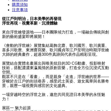
購票須知
注意事項
從江戶到明治，日本美學的再發現
浮世再現・視覺革新・沉浸體驗
來自浮世繪發源地
——
日本團隊傾力打造，一場融合傳統與創
新的藝術盛宴即將展開！
《會動的浮世繪》展覽集結葛飾北齋、歌川國芳、歌川廣重、
喜多川歌麿、東洲齋寫樂、歌川國貞等江戶至明治時期浮世繪
大師的經典畫作，超過
300
件真跡與代表作品精彩呈現。
展覽結合實體名畫展出與唯美炫目的
3D CG
動畫、投影映射
技術，搭配濃濃東瀛風情的原創音樂，打造全方位沉浸式互動
空間。
觀眾不只是在「看畫」，而是親身「走進」浮世繪的世界
——
穿梭於古江戶的街頭巷弄，感受武士英姿、遊女風華與名勝奇
景，親歷一場視覺與感官的文化盛典。
一場穿越時空的浮世之旅，邀您共同見證日本美學的永恆魅
力！
展區一
魅力起源