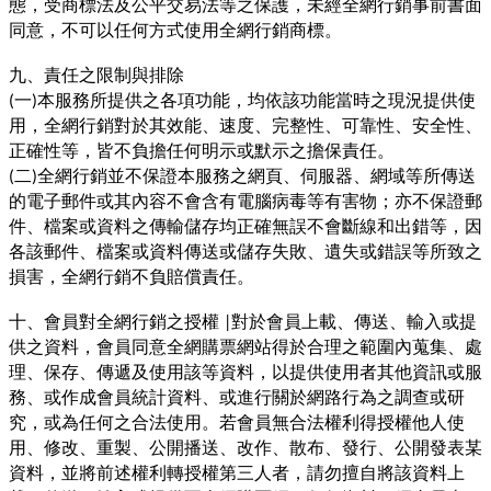
態，受商標法及公平交易法等之保護，未經全網行銷事前書面
同意，不可以任何方式使用全網行銷商標。
九、責任之限制與排除
一
本服務所提供之各項功能，均依該功能當時之現況提供使
(
)
用，全網行銷對於其效能、速度、完整性、可靠性、安全性、
正確性等，皆不負擔任何明示或默示之擔保責任。
二
全網行銷並不保證本服務之網頁、伺服器、網域等所傳送
(
)
的電子郵件或其內容不會含有電腦病毒等有害物；亦不保證郵
件、檔案或資料之傳輸儲存均正確無誤不會斷線和出錯等，因
各該郵件、檔案或資料傳送或儲存失敗、遺失或錯誤等所致之
損害，全網行銷不負賠償責任。
十、會員對全網行銷之授權
對於會員上載、傳送、輸入或提
|
供之資料，會員同意全網購票網站得於合理之範圍內蒐集、處
理、保存、傳遞及使用該等資料，以提供使用者其他資訊或服
務、或作成會員統計資料、或進行關於網路行為之調查或研
究，或為任何之合法使用。若會員無合法權利得授權他人使
用、修改、重製、公開播送、改作、散布、發行、公開發表某
資料，並將前述權利轉授權第三人者，請勿擅自將該資料上