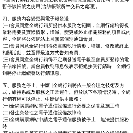
暫停該帳號之使用
含該帳號所生交易之處理
。
(
)
四、服務內容變更與電子報發送
一
會員同意全網行銷所提供本服務之範圍，全網行銷均得視
(
)
業務需要及實際情形，增減、變更或終止相關服務的項目或內
容，全網將公佈網站上且無需個別通知會員。
二
會員同意全網行銷得依實際執行情形，增加、修改或終止
(
)
相關活動，並選擇最適方式告知會員。
三
會員同意全網行銷得不定期發送電子報至會員所登錄的電
(
)
子信箱帳號。當會員收到訊息後表示拒絕接受行銷時，全網行
銷將停止繼續發送行銷訊息。
五、服務之停止、中斷
全網行銷將依一般合理之技術及方
|
式，維持系統及服務之正常運作。但於以下各項情況時，全網
行銷有權可以停止、中斷提供本服務：
一
全網購票網站電子通信設備進行必要之保養及施工時
(
)
二
發生突發性之電子通信設備故障時
(
)
三
全網購票網站申請之電子通信服務被停止，無法提供服務
(
)
時
四
由於天災等不可抗力之因素或其他不可歸責於全網行銷致