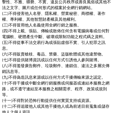
擊性、不雅、猥褻、不實、違反公共秩序或善良風俗或其他不
法之文字、圖片或任何形式的檔案於全網行銷網站。
二
不得侵害他人名譽、隱私權、營業秘密、商標權、著作
(
)
權、專利權、其他智慧財產權及其他權利。
三
不得冒用他人名義使用全網行銷之服務。
(
)
四
不得上載、張貼、傳輸或散佈任何含有電腦病毒或任何對
(
)
電腦軟、硬體產生中斷、破壞或限制功能之程式碼之資料。
五
不得從事不法交易行為或張貼虛假不實、引人犯罪之訊
(
)
息。
六
不得販賣槍枝、毒品、禁藥、盜版軟體或其他違禁物。
(
)
七
不得提供賭博資訊或以任何方式引誘他人參與賭博。
(
)
八
不得濫發廣告郵件、垃圾郵件、連鎖信、違法之多層次傳
(
)
銷訊息等。
九
不得偽造訊息來源或以任何方式干擾傳輸來源之認定。
(
)
十
不得干擾或中斷全網行銷服務或伺服器或連結本服務之網
(
)
路，或不遵守連結至本服務之相關需求、程序、政策或規則
等。
十一
不得對於恐怖行動提供任何實質支持或資源。
(
)
十二
不得追蹤他人或其他干擾他人或為前述目前蒐集或儲存
(
)
他人之個人資訊。