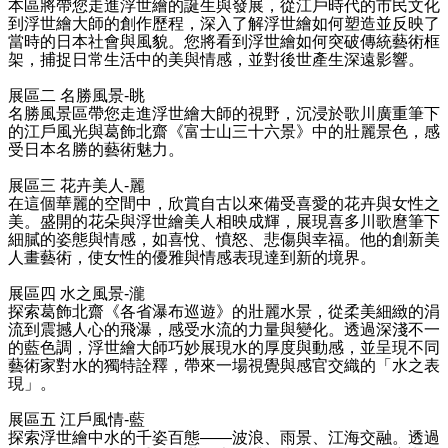
本區將帶您走進浮世繪的誕生與發展，從江戶時代的市民文化
到浮世繪大師的創作歷程，深入了解浮世繪如何塑造並反映了
當時的日本社會與風貌。您將看到浮世繪如何突破傳統藝術框
架，捕捉日常生活中的美與情感，並對後世產生深遠影響。
展區二
名勝風景
-
眺
名勝風景區帶您走進浮世繪大師的視野，沉浸於歌川廣重筆下
的江戶風光與葛飾北齋《富士山三十六景》中的壯麗景色，感
受日本名勝的藝術魅力。
展區三
花卉美人
-
麗
在這個華麗的空間中，欣賞自古以來備受喜愛的花卉與女性之
美。盛開的花朵與浮世繪美人相映成輝，展現喜多川歌麿筆下
細膩的姿態與情感，如喜悅、憤怒、悲傷與幸福。他的創新美
人畫藝術，使女性的優雅與情感表現達到新的境界。
展區四
水之風景
-
瀧
探索葛飾北齋《各省瀑布巡遊》的壯麗水景，從柔美細緻的涓
流到震撼人心的飛瀑，感受水流的力量與變化。透過深淺不一
的藍色調，浮世繪大師巧妙展現水的厚度與動感，並呈現不同
藝術家對水的獨特詮釋，帶來一場視覺與感官交織的「水之表
現」。
展區五
江戶風情
-
藍
探索浮世繪中水的千姿百態
——
波浪、雨景、江海交融。透過