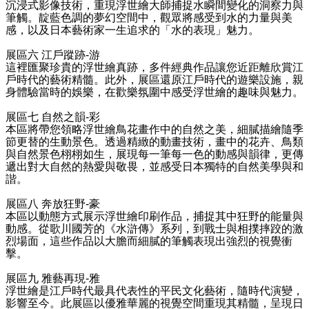
沉浸式影像技術，重現浮世繪大師捕捉水瞬間變化的洞察力與
筆觸。靛藍色調的夢幻空間中，觀眾將感受到水的力量與美
感，以及日本藝術家一生追求的「水的表現」魅力。
展區六
江戶蹤跡
-
游
這裡匯聚珍貴的浮世繪真跡，多件經典作品讓您近距離欣賞江
戶時代的藝術精髓。此外，展區還原江戶時代的遊樂設施，親
身體驗當時的娛樂，在歡樂氛圍中感受浮世繪的趣味與魅力。
展區七
自然之韻
-
彩
本區將帶您領略浮世繪鳥花畫作中的自然之美，細膩描繪隨季
節更替的生動景色。透過精緻的動畫技術，畫中的花卉、鳥類
與自然景色栩栩如生，展現每一筆每一色的動感與韻律，更傳
遞出對大自然的熱愛與敬畏，並感受日本獨特的自然美學與和
諧。
展區八
奔放狂野
-
豪
本區以動態方式展示浮世繪印刷作品，捕捉其中狂野的能量與
動感。從歌川國芳的《水滸傳》系列，到戰士與相撲摔跤的激
烈場面，這些作品以大膽而細膩的筆觸表現出強烈的視覺衝
擊。
展區九
雅藝再現
-
雅
浮世繪是江戶時代最具代表性的平民文化藝術，隨時代演變，
影響至今。此展區以優雅華麗的視覺空間重現其精髓，呈現日