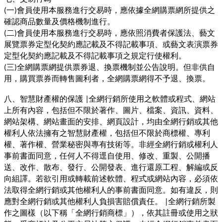
一
會員使用本服務進行交易時，應依據全網購票網所提供之
(
)
確認商品數量及價格機制進行。
二
會員使用本服務進行交易時，應依照消費者保護法、藝文
(
)
展覽票券定型化契約應記載及不得記載事項、或藝文表演票券
定型化契約應記載及不得記載事項之規定行使權利。
三
全網購票網提供票券退、換票機制並公告說明。但非供自
(
)
用，購買票券而轉售圖利者，全網購票網得不予退、換票。
八、智慧財產權的保護
全網行銷所使用之軟體或程式、網站
|
上所有內容，包括但不限於著作、圖片、檔案、資訊、資料、
網站架構、網站畫面的安排、網頁設計，均由全網行銷或其他
權利人依法擁有之智慧財產權，包括但不限於商標權、專利
權、著作權、營業秘密與專有技術等。非經全網行銷或權利人
事前書面同意，任何人不得逕自使用、修改、重製、公開播
送、改作、散布、發行、公開發表、進行還原工程、解編或反
向組譯。若欲引用或轉載前述軟體、程式或網站內容，必須依
法取得全網行銷或其他權利人的事前書面同意。如有違反，則
應對全網行銷或其他權利人負損害賠償責任。
全網行銷所製
|
作之圖樣（以下稱「全網行銷商標」），依其註冊或使用之狀