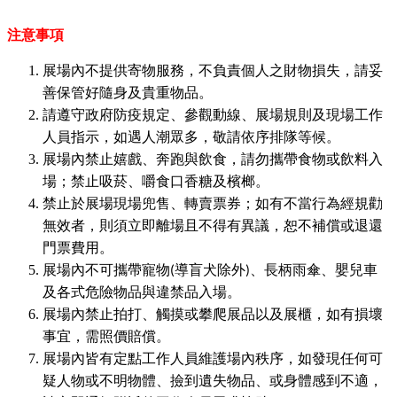
注意事項
展場內不提供寄物服務，不負責個人之財物損失，請妥
善保管好隨身及貴重物品。
請遵守政府防疫規定、參觀動線、展場規則及現場工作
人員指示，如遇人潮眾多，敬請依序排隊等候。
展場內禁止嬉戲、奔跑與飲食，請勿攜帶食物或飲料入
場；禁止吸菸、嚼食口香糖及檳榔。
禁止於展場現場兜售、轉賣票券；如有不當行為經規勸
無效者，則須立即離場且不得有異議，恕不補償或退還
門票費用。
展場內不可攜帶寵物(導盲犬除外)、長柄雨傘、嬰兒車
及各式危險物品與違禁品入場。
展場內禁止拍打、觸摸或攀爬展品以及展櫃，如有損壞
事宜，需照價賠償。
展場內皆有定點工作人員維護場內秩序，如發現任何可
疑人物或不明物體、撿到遺失物品、或身體感到不適，