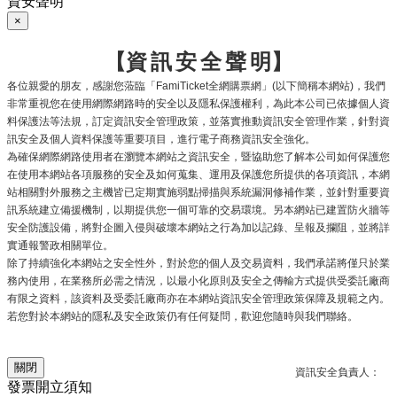
資安聲明
×
【資
訊
安
全
聲
明】
各位親愛的朋友，感謝您蒞臨「
全網購票網」
以下簡稱本網站
，我們
FamiTicket
(
)
非常重視您在使用網際網路時的安全以及隱私保護權利，為此本公司已依據個人資
料保護法等法規，訂定資訊安全管理政策，並落實推動資訊安全管理作業，針對資
訊安全及個人資料保護等重要項目，進行電子商務資訊安全強化。
為確保網際網路使用者在瀏覽本網站之資訊安全，暨協助您了解本公司如何保護您
在使用本網站各項服務的安全及如何蒐集、運用及保護您所提供的各項資訊，本網
站相關對外服務之主機皆已定期實施弱點掃描與系統漏洞修補作業，並針對重要資
訊系統建立備援機制，以期提供您一個可靠的交易環境。另本網站已建置防火牆等
安全防護設備，將對企圖入侵與破壞本網站之行為加以記錄、呈報及攔阻，並將詳
實通報警政相關單位。
除了持續強化本網站之安全性外，對於您的個人及交易資料，我們承諾將僅只於業
務內使用，在業務所必需之情況，以最小化原則及安全之傳輸方式提供受委託廠商
有限之資料，該資料及受委託廠商亦在本網站資訊安全管理政策保障及規範之內。
若您對於本網站的隱私及安全政策仍有任何疑問，歡迎您隨時與我們聯絡。
關閉
資訊安全負責人：
發票開立須知