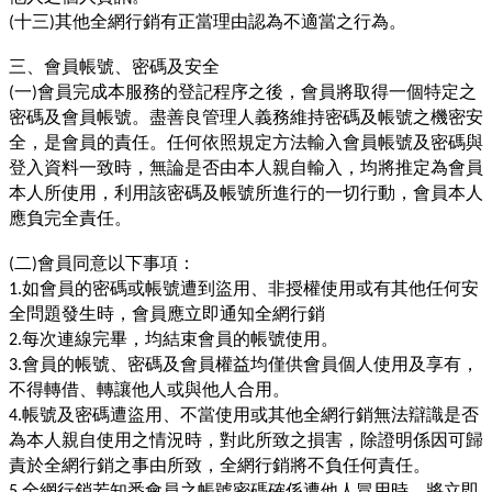
十三
其他全網行銷有正當理由認為不適當之行為。
(
)
三、會員帳號、密碼及安全
一
會員完成本服務的登記程序之後，會員將取得一個特定之
(
)
密碼及會員帳號。盡善良管理人義務維持密碼及帳號之機密安
全，是會員的責任。任何依照規定方法輸入會員帳號及密碼與
登入資料一致時，無論是否由本人親自輸入，均將推定為會員
本人所使用，利用該密碼及帳號所進行的一切行動，會員本人
應負完全責任。
二
會員同意以下事項：
(
)
如會員的密碼或帳號遭到盜用、非授權使用或有其他任何安
1.
全問題發生時，會員應立即通知全網行銷
每次連線完畢，均結束會員的帳號使用。
2.
會員的帳號、密碼及會員權益均僅供會員個人使用及享有，
3.
不得轉借、轉讓他人或與他人合用。
帳號及密碼遭盜用、不當使用或其他全網行銷無法辯識是否
4.
為本人親自使用之情況時，對此所致之損害，除證明係因可歸
責於全網行銷之事由所致，全網行銷將不負任何責任。
全網行銷若知悉會員之帳號密碼確係遭他人冒用時，將立即
5.