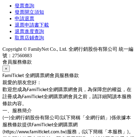
發票查詢
發票開立須知
申請退票
退票申請書下載
退票進度查詢
取票店鋪查詢
Copyright © FamilyNet Co., Ltd. 全網行銷股份有限公司 統一編
號：27560883
會員服務條款
×
全網購票網會員服務條款
FamiTicket
親愛的朋友您好：
歡迎您成為
全網購票網會員，為保障您的權益，在
FamiTicket
註冊成為
全網購票網會員之前，請詳細閱讀本服務
FamiTicket
條款內容。
一、服務簡介
一
全網行銷股份有限公司
以下簡稱「全網行銷」
係依據本
(
)
(
)
服務條款提供
全網購票網
FamiTicket
服務，
以下簡稱「本服務」
。
(https://www.famiticket.com.tw)
(
)