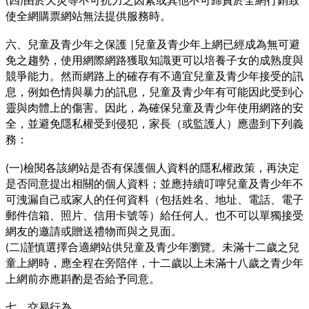
(
)
使全網購票網站無法提供服務時。
六、兒童及青少年之保護
兒童及青少年上網已經成為無可避
|
免之趨勢，使用網際網路獲取知識更可以培養子女的成熟度與
競爭能力。然而網路上的確存有不適宜兒童及青少年接受的訊
息，例如色情與暴力的訊息，兒童及青少年有可能因此受到心
靈與肉體上的傷害。因此，為確保兒童及青少年使用網路的安
全，並避免隱私權受到侵犯，家長（或監護人）應盡到下列義
務：
一
檢閱各該網站是否有保護個人資料的隱私權政策，再決定
(
)
是否同意提出相關的個人資料；並應持續叮嚀兒童及青少年不
可洩漏自己或家人的任何資料（包括姓名、地址、電話、電子
郵件信箱、照片、信用卡號等）給任何人。也不可以單獨接受
網友的邀請或贈送禮物而與之見面。
二
謹慎選擇合適網站供兒童及青少年瀏覽。未滿十二歲之兒
(
)
童上網時，應全程在旁陪伴，十二歲以上未滿十八歲之青少年
上網前亦應斟酌是否給予同意。
七、交易行為