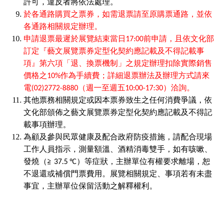
許可，違反者將依法處理。
於各通路購買之票券，如需退票請至原購票通路，並依
各通路相關規定辦理。
申請退票最遲於展覽結束當日17:00前申請，且依文化部
訂定『藝文展覽票券定型化契約應記載及不得記載事
項』第六項「退、換票機制」之規定辦理扣除實際銷售
價格之10%作為手續費；詳細退票辦法及辦理方式請來
電(02)2772-8880（週一至週五10:00-17:30）洽詢。
其他票務相關規定或因本票券致生之任何消費爭議，依
文化部頒佈之藝文展覽票券定型化契約應記載及不得記
載事項辦理。
為顧及參與民眾健康及配合政府防疫措施，請配合現場
工作人員指示，測量額溫、酒精消毒雙手，如有咳嗽、
發燒（≧ 37.5 °C）等症狀，主辦單位有權要求離場，恕
不退還或補償門票費用。展覽相關規定、事項若有未盡
事宜，主辦單位保留活動之解釋權利。