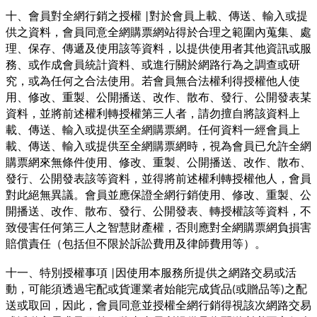
十、會員對全網行銷之授權
對於會員上載、傳送、輸入或提
|
供之資料，會員同意全網購票網站得於合理之範圍內蒐集、處
理、保存、傳遞及使用該等資料，以提供使用者其他資訊或服
務、或作成會員統計資料、或進行關於網路行為之調查或研
究，或為任何之合法使用。若會員無合法權利得授權他人使
用、修改、重製、公開播送、改作、散布、發行、公開發表某
資料，並將前述權利轉授權第三人者，請勿擅自將該資料上
載、傳送、輸入或提供至全網購票網。任何資料一經會員上
載、傳送、輸入或提供至全網購票網時，視為會員已允許全網
購票網來無條件使用、修改、重製、公開播送、改作、散布、
發行、公開發表該等資料，並得將前述權利轉授權他人，會員
對此絕無異議。會員並應保證全網行銷使用、修改、重製、公
開播送、改作、散布、發行、公開發表、轉授權該等資料，不
致侵害任何第三人之智慧財產權，否則應對全網購票網負損害
賠償責任（包括但不限於訴訟費用及律師費用等）。
十一、特別授權事項
因使用本服務所提供之網路交易或活
|
動，可能須透過宅配或貨運業者始能完成貨品
或贈品等
之配
(
)
送或取回，因此，會員同意並授權全網行銷得視該次網路交易