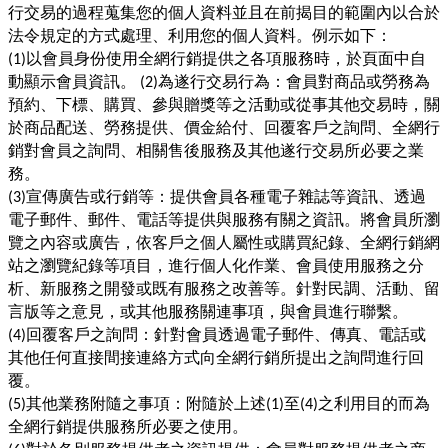
行交易的過程蒐集您的個人資料並且在前揭目的範圍內以合於
法令規定的方式處理、利用您的個人資料。例示如下：
以會員身份使用全網行銷提供之各項服務時，於頁面中自
(1)
動顯示會員資訊。
為遂行交易行為：會員對商品或勞務為
(2)
預約、下標、購買、參與贈獎等之活動或從事其他交易時，關
於商品配送、勞務提供、價金給付、回覆客戶之詢問、全網行
銷對會員之詢問、相關售後服務及其他遂行交易所必要之業
務。
宣傳廣告或行銷等：提供會員各種電子雜誌等資訊、透過
(3)
電子郵件、郵件、電話等提供與服務有關之資訊。將會員所瀏
覽之內容或廣告，依客戶之個人屬性或購買紀錄、全網行銷網
站之瀏覽紀錄等項目，進行個人化作業、會員使用服務之分
析、新服務之開發或既有服務之改善等。針對民調、活動、留
言版等之意見，或其他服務關連事項，與會員進行聯繫。
回覆客戶之詢問：針對會員透過電子郵件、傳真、電話或
(4)
其他任何直接間接連絡方式向全網行銷所提出之詢問進行回
覆。
其他業務附隨之事項：附隨於上述
至
之利用目的而為
(5)
(1)
(4)
全網行銷提供服務所必要之使用。