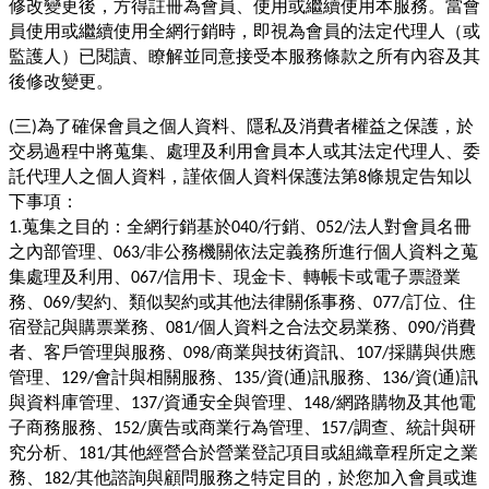
修改變更後，方得註冊為會員、使用或繼續使用本服務。當會
員使用或繼續使用全網行銷時，即視為會員的法定代理人（或
監護人）已閱讀、瞭解並同意接受本服務條款之所有內容及其
後修改變更。
三
為了確保會員之個人資料、隱私及消費者權益之保護，於
(
)
交易過程中將蒐集、處理及利用會員本人或其法定代理人、委
託代理人之個人資料，謹依個人資料保護法第
條規定告知以
8
下事項：
蒐集之目的：全網行銷基於
行銷、
法人對會員名冊
1.
040/
052/
之內部管理、
非公務機關依法定義務所進行個人資料之蒐
063/
集處理及利用、
信用卡、現金卡、轉帳卡或電子票證業
067/
務、
契約、類似契約或其他法律關係事務、
訂位、住
069/
077/
宿登記與購票業務、
個人資料之合法交易業務、
消費
081/
090/
者、客戶管理與服務、
商業與技術資訊、
採購與供應
098/
107/
管理、
會計與相關服務、
資
通
訊服務、
資
通
訊
129/
135/
(
)
136/
(
)
與資料庫管理、
資通安全與管理、
網路購物及其他電
137/
148/
子商務服務、
廣告或商業行為管理、
調查、統計與研
152/
157/
究分析、
其他經營合於營業登記項目或組織章程所定之業
181/
務、
其他諮詢與顧問服務之特定目的，於您加入會員或進
182/