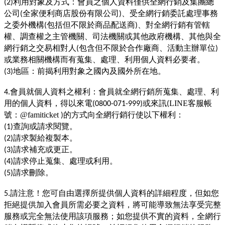
利用對象及方式：會員之個人資料僅供全網行銷及集團總
(2)
公司
全家便利商店股份有限公司
、受全網行銷委託處理事務
(
)
之委外機構
包括但不限於商品配送商
、對全網行銷有管轄
(
)
權、調查權之主管機關、司法機關或其他政府機構、其他與全
網行銷之交易相對人
包含但不限於合作廠商、活動主辦單位
(
)
或業務相關機構而有蒐集、處理、利用個人資料必要者。
地區：前揭利用對象之國內及國外所在地。
(3)
會員就個人資料之權利：會員就全網行銷所蒐集、處理、利
4.
用的個人資料，得以來電
或來訊
LINE客服帳
(0800-071-999)
(
：
的方式向全網行銷行使以下權利：
號
@famiticket
)
查詢或請求閱覽。
(1)
請求製給複製本。
(2)
請求補充或更正。
(3)
請求停止蒐集、處理或利用。
(4)
請求刪除。
(5)
請注意！您可自由選擇所提供個人資料的詳細程度，但如您
5.
拒絕提供加入會員所需必要之資料，將可能導致無法享受完整
服務或完全無法使用該項服務；如您提供不實的資料，全網行