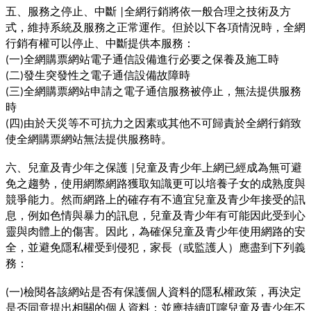
五、服務之停止、中斷
全網行銷將依一般合理之技術及方
|
式，維持系統及服務之正常運作。但於以下各項情況時，全網
行銷有權可以停止、中斷提供本服務：
一
全網購票網站電子通信設備進行必要之保養及施工時
(
)
二
發生突發性之電子通信設備故障時
(
)
三
全網購票網站申請之電子通信服務被停止，無法提供服務
(
)
時
四
由於天災等不可抗力之因素或其他不可歸責於全網行銷致
(
)
使全網購票網站無法提供服務時。
六、兒童及青少年之保護
兒童及青少年上網已經成為無可避
|
免之趨勢，使用網際網路獲取知識更可以培養子女的成熟度與
競爭能力。然而網路上的確存有不適宜兒童及青少年接受的訊
息，例如色情與暴力的訊息，兒童及青少年有可能因此受到心
靈與肉體上的傷害。因此，為確保兒童及青少年使用網路的安
全，並避免隱私權受到侵犯，家長（或監護人）應盡到下列義
務：
一
檢閱各該網站是否有保護個人資料的隱私權政策，再決定
(
)
是否同意提出相關的個人資料；並應持續叮嚀兒童及青少年不