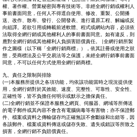
權、著作權、營業秘密與專有技術等。非經全網行銷或權利人
事前書面同意，任何人不得逕自使用、修改、重製、公開播
送、改作、散布、發行、公開發表、進行還原工程、解編或反
向組譯。若欲引用或轉載前述軟體、程式或網站內容，必須依
法取得全網行銷或其他權利人的事前書面同意。如有違反，則
應對全網行銷或其他權利人負損害賠償責任。
全網行銷所製
|
作之圖樣（以下稱「全網行銷商標」），依其註冊或使用之狀
態，受商標法及公平交易法等之保護，未經全網行銷事前書面
同意，不可以任何方式使用全網行銷商標。
九、責任之限制與排除
一
本服務所提供之各項功能，均依該功能當時之現況提供使
(
)
用，全網行銷對於其效能、速度、完整性、可靠性、安全性、
正確性等，皆不負擔任何明示或默示之擔保責任。
二
全網行銷並不保證本服務之網頁、伺服器、網域等所傳送
(
)
的電子郵件或其內容不會含有電腦病毒等有害物；亦不保證郵
件、檔案或資料之傳輸儲存均正確無誤不會斷線和出錯等，因
各該郵件、檔案或資料傳送或儲存失敗、遺失或錯誤等所致之
損害，全網行銷不負賠償責任。