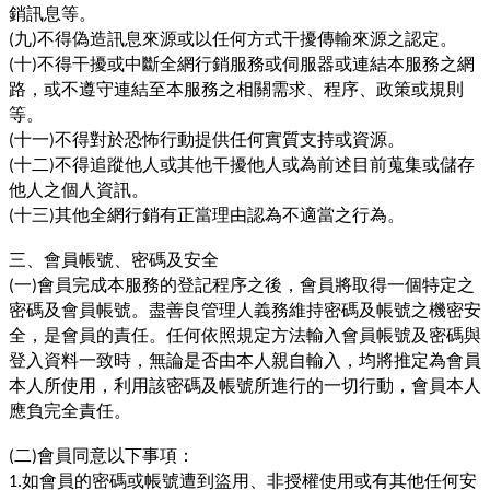
銷訊息等。
九
不得偽造訊息來源或以任何方式干擾傳輸來源之認定。
(
)
十
不得干擾或中斷全網行銷服務或伺服器或連結本服務之網
(
)
路，或不遵守連結至本服務之相關需求、程序、政策或規則
等。
十一
不得對於恐怖行動提供任何實質支持或資源。
(
)
十二
不得追蹤他人或其他干擾他人或為前述目前蒐集或儲存
(
)
他人之個人資訊。
十三
其他全網行銷有正當理由認為不適當之行為。
(
)
三、會員帳號、密碼及安全
一
會員完成本服務的登記程序之後，會員將取得一個特定之
(
)
密碼及會員帳號。盡善良管理人義務維持密碼及帳號之機密安
全，是會員的責任。任何依照規定方法輸入會員帳號及密碼與
登入資料一致時，無論是否由本人親自輸入，均將推定為會員
本人所使用，利用該密碼及帳號所進行的一切行動，會員本人
應負完全責任。
二
會員同意以下事項：
(
)
如會員的密碼或帳號遭到盜用、非授權使用或有其他任何安
1.