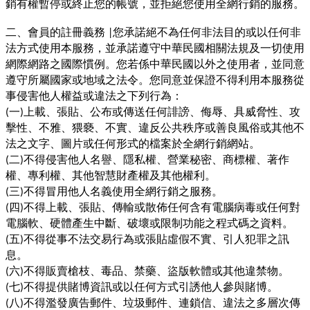
銷有權暫停或終止您的帳號，並拒絕您使用全網行銷的服務。
二、會員的註冊義務
您承諾絕不為任何非法目的或以任何非
|
法方式使用本服務，並承諾遵守中華民國相關法規及一切使用
網際網路之國際慣例。您若係中華民國以外之使用者，並同意
遵守所屬國家或地域之法令。您同意並保證不得利用本服務從
事侵害他人權益或違法之下列行為：
一
上載、張貼、公布或傳送任何誹謗、侮辱、具威脅性、攻
(
)
擊性、不雅、猥褻、不實、違反公共秩序或善良風俗或其他不
法之文字、圖片或任何形式的檔案於全網行銷網站。
二
不得侵害他人名譽、隱私權、營業秘密、商標權、著作
(
)
權、專利權、其他智慧財產權及其他權利。
三
不得冒用他人名義使用全網行銷之服務。
(
)
四
不得上載、張貼、傳輸或散佈任何含有電腦病毒或任何對
(
)
電腦軟、硬體產生中斷、破壞或限制功能之程式碼之資料。
五
不得從事不法交易行為或張貼虛假不實、引人犯罪之訊
(
)
息。
六
不得販賣槍枝、毒品、禁藥、盜版軟體或其他違禁物。
(
)
七
不得提供賭博資訊或以任何方式引誘他人參與賭博。
(
)
八
不得濫發廣告郵件、垃圾郵件、連鎖信、違法之多層次傳
(
)