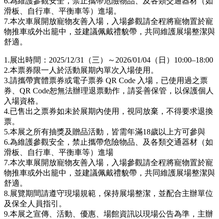
6.為維護參觀安全，禁止攜帶危險物品、及各類交通器材（如
滑板、自行車、平衡車等）進場。
7.本次車展開放寵物友善入場，入場參觀請全程將寵物置於寵
物推車或外出籠中，並建議佩戴禮貌帶，共同維護展場整潔與
舒適。
1.展出時間：2025/12/31（三）～2026/01/04（日）10:00–18:00
2.本票券限一人於活動展期內單次入場使用。
3.請攜帶實體票券或電子票券 QR Code 入場，已使用過之票
券、QR Code恕無法辦理退票動作，請妥善保管，以保護個人
入場資格。
4.已售出之票券如未於展期內使用，視同放棄，不得要求退換
票。
5.本展之所有抽獎及贈品活動，皆需年滿18歲以上方可參與
6.為維護參觀安全，禁止攜帶危險物品、及各類交通器材（如
滑板、自行車、平衡車等）進場
7.本次車展開放寵物友善入場，入場參觀請全程將寵物置於寵
物推車或外出籠中，並建議佩戴禮貌帶，共同維護展場整潔與
舒適。
8.展覽期間請遵守現場規範，保持展場整潔，並配合主辦單位
及保全人員指引。
9.本展之宣傳、活動、優惠、場館資訊以現場公告為準，主辦