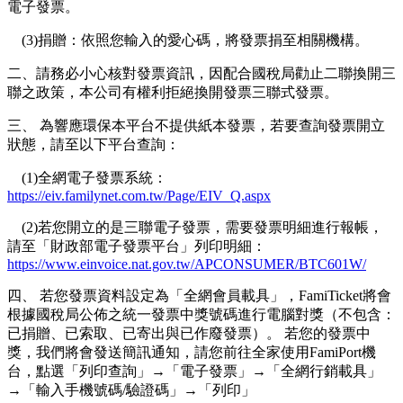
電子發票。
(3)捐贈：依照您輸入的愛心碼，將發票捐至相關機構。
二、請務必小心核對發票資訊，因配合國稅局勸止二聯換開三
聯之政策，本公司有權利拒絕換開發票三聯式發票。
三、 為響應環保本平台不提供紙本發票，若要查詢發票開立
狀態，請至以下平台查詢：
(1)全網電子發票系統：
https://eiv.familynet.com.tw/Page/EIV_Q.aspx
(2)若您開立的是三聯電子發票，需要發票明細進行報帳，
請至「財政部電子發票平台」列印明細：
https://www.einvoice.nat.gov.tw/APCONSUMER/BTC601W/
四、 若您發票資料設定為「全網會員載具」，FamiTicket將會
根據國稅局公佈之統一發票中獎號碼進行電腦對獎（不包含：
已捐贈、已索取、已寄出與已作廢發票）。 若您的發票中
獎，我們將會發送簡訊通知，請您前往全家使用FamiPort機
台，點選「列印查詢」→「電子發票」→「全網行銷載具」
→「輸入手機號碼/驗證碼」→「列印」