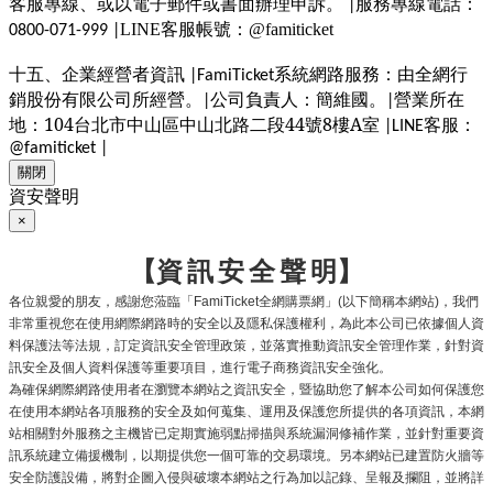
客服專線、或以電子郵件或書面辦理申訴。
服務專線電話：
|
：
LINE客服帳號
@famiticket
0800-071-999 |
十五、企業經營者資訊
系統網路服務：由全網行
|FamiTicket
銷股份有限公司所經營。
公司負責人：簡維國。
營業所在
|
|
地：104台北市中山區中山北路二段44號8樓A室
客服：
|LINE
@famiticket |
關閉
資安聲明
×
【資
訊
安
全
聲
明】
各位親愛的朋友，感謝您蒞臨「
全網購票網」
以下簡稱本網站
，我們
FamiTicket
(
)
非常重視您在使用網際網路時的安全以及隱私保護權利，為此本公司已依據個人資
料保護法等法規，訂定資訊安全管理政策，並落實推動資訊安全管理作業，針對資
訊安全及個人資料保護等重要項目，進行電子商務資訊安全強化。
為確保網際網路使用者在瀏覽本網站之資訊安全，暨協助您了解本公司如何保護您
在使用本網站各項服務的安全及如何蒐集、運用及保護您所提供的各項資訊，本網
站相關對外服務之主機皆已定期實施弱點掃描與系統漏洞修補作業，並針對重要資
訊系統建立備援機制，以期提供您一個可靠的交易環境。另本網站已建置防火牆等
安全防護設備，將對企圖入侵與破壞本網站之行為加以記錄、呈報及攔阻，並將詳