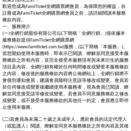
歡迎您成為
全網購票網會員，為保障您的權益，在
FamiTicket
註冊成為
全網購票網會員之前，請詳細閱讀本服務
FamiTicket
條款內容。
一、服務簡介
一
全網行銷股份有限公司
以下簡稱「全網行銷」
係依據本
(
)
(
)
服務條款提供
全網購票網
FamiTicket
服務，
以下簡稱「本服務」
。
(https://www.famiticket.com.tw)
(
)
當您開始使用本服務時，即表示已閱讀、瞭解並同意接受本服
務條款之所有內容，並完全接受本服務現有與未來衍生的服務
項目及內容。全網行銷有權於任何時間修改或變更本服務條款
之內容，修改後的服務條款內容將公佈網站上，全網行銷將不
會個別通知會員，建議會員隨時注意該等修改或變更。會員若
於任何修改或變更後繼續使用本服務者，視為會員已閱讀、瞭
解並同意接受該等修改或變更。若會員不同意服務條款之修改
或變更，或不接受本服務條款的其他任一約定，會員應立即停
止使用本服務。
二
若會員為未滿二十歲之未成年人，應於會員的法定代理人
(
)
（或監護人）閱讀、瞭解並同意本服務條款之所有內容及其後