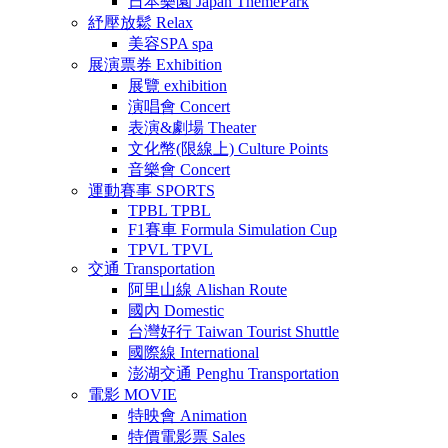
日本樂園
Japan ThemePark
紓壓放鬆
Relax
美容SPA
spa
展演票券
Exhibition
展覽
exhibition
演唱會
Concert
表演&劇場
Theater
文化幣(限線上)
Culture Points
音樂會
Concert
運動賽事
SPORTS
TPBL
TPBL
F1賽車
Formula Simulation Cup
TPVL
TPVL
交通
Transportation
阿里山線
Alishan Route
國內
Domestic
台灣好行
Taiwan Tourist Shuttle
國際線
International
澎湖交通
Penghu Transportation
電影
MOVIE
特映會
Animation
特價電影票
Sales