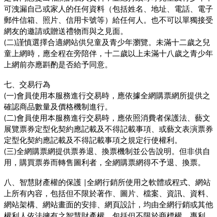
可洩漏自己或家人的任何資料（包括姓名、地址、電話、電子
郵件信箱、照片、信用卡號等）給任何人。也不可以單獨接受
網友的邀請或贈送禮物而與之見面。
二
謹慎選擇合適網站供兒童及青少年瀏覽。未滿十二歲之兒
(
)
童上網時，應全程在旁陪伴，十二歲以上未滿十八歲之青少年
上網前亦應斟酌是否給予同意。
七、交易行為
一
會員使用本服務進行交易時，應依據全網購票網所提供之
(
)
確認商品數量及價格機制進行。
二
會員使用本服務進行交易時，應依照消費者保護法、藝文
(
)
展覽票券定型化契約應記載及不得記載事項、或藝文表演票券
定型化契約應記載及不得記載事項之規定行使權利。
三
全網購票網提供票券退、換票機制並公告說明。但非供自
(
)
用，購買票券而轉售圖利者，全網購票網得不予退、換票。
八、智慧財產權的保護
全網行銷所使用之軟體或程式、網站
|
上所有內容，包括但不限於著作、圖片、檔案、資訊、資料、
網站架構、網站畫面的安排、網頁設計，均由全網行銷或其他
權利人依法擁有之智慧財產權，包括但不限於商標權、專利