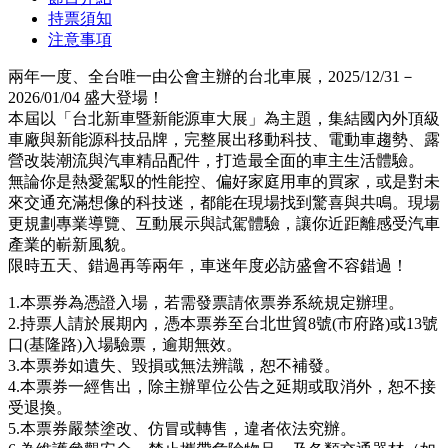
持票須知
注意事項
兩年一度、全台唯一由公會主辦的台北車展，2025/12/31－
2026/01/04 盛大登場！
本屆以「台北新車暨新能源車大展」為主題，集結國內外頂級
車廠與新能源科技品牌，完整展出移動科技、電動車趨勢、露
營改裝潮流與汽車精品配件，打造最全面的車主生活體驗。
無論你是熱愛駕馭的性能控、偏好家庭用車的買家，或是對未
來交通充滿想像的科技迷，都能在現場找到驚喜與共鳴。現場
更規劃專業導覽、互動展示與試駕體驗，讓你近距離感受汽車
產業的嶄新風貌。
限時五天、錯過再等兩年，車迷年度必訪盛會不容錯過！
1.本票券為憑證入場，若需發票請依票券系統規定辦理。
2.持票人請於展期內，憑本票券至台北世貿8號(市府路)或13號
口(基隆路)入場驗票，逾期無效。
3.本票券如遺失、毀損或無法辨識，恕不補發。
4.本票券一經售出，除主辦單位公告之延期或取消外，恕不接
受退換。
5.本票券嚴禁塗改、仿冒或轉售，違者依法究辦。