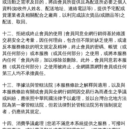
或活動之需求及目的，將由會員所提供且為配送所必要之個人
資料
如收件人姓名、配送地址、連絡電話等
，提供予宅配或
(
)
貨運業者及相關配合之廠商，以利完成該次貨品
或贈品等
之
(
)
配送、取回。
十二、拒絕或終止會員的使用
會員同意全網行銷得基於維護
|
交易安全之考量，因任何理由，包含但不限於缺乏使用，或違
反本服務條款的明文規定及精神，終止會員的密碼、帳號（或
其任何部分）或本服務（或其任何部分）之使用，或將本服務
內任何「會員內容」加以移除並刪除。此外，會員同意若本服
務（或其任何部分）之使用被終止，全網購票網對會員或任何
第三人均不承擔責任。
十三、準據法與管轄法院
本服務條款之解釋與適用，以及與
|
本服務條款有關或會員與全網行銷間因交易行為而產生之爭議
或糾紛，應依照中華民國法律予以處理，並以台灣台北地方法
院為第一審管轄法院，但若法律對於管轄法院另有強制規定
者，仍應依其規定。
十四、消費爭議處理
您若不滿意本系統提供之服務，可撥叫
|