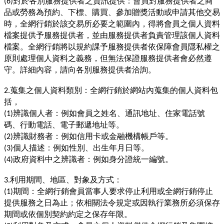
對於各別服務提供者之資訊提供：會員對服務提供者之商
(6)
品或勞務為預約、下標、購買、參加贈獎活動或申請其他交易
時，全網行銷於該交易所必要之範圍內，得將會員之個人資料
檔案提供予服務提供者，並由服務提供者負責管理該個人資料
檔案。全網行銷將以規約課予服務提供者依保障會員隱私權之
原則處理個人資料之義務，但無法保證服務提供者會必然遵
守。詳細內容，請向各別服務提供者洽詢。
蒐集之個人資料類別：全網行銷於網站內蒐集的個人資料包
2.
括，
辨識個人者：例如會員之姓名、通訊地址、住家電話號
(1)
碼、行動電話、電子郵遞地址等。
辨識財務者：例如信用卡或金融機構帳戶等。
(2)
個人描述：例如性別、出生年月日等。
(3)
政府資料中之辨識者：例如身分證統一編號。
(4)
利用期間、地區、對象及方式：
3.
期間：全網行銷會員當事人要求停止利用或全網行銷停止
(1)
提供服務之日為止；依相關法令規定或因執行業務所必須保存
期間或依個別契約約定之保存年限。