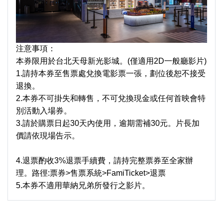
注意事項：
本券限用於台北天母新光影城。(僅適用2D一般廳影片)
1.請持本券至售票處兌換電影票一張，劃位後恕不接受
退換。
2.本券不可掛失和轉售，不可兌換現金或任何首映會特
別活動入場券。
3.請於購票日起30天內使用，逾期需補30元。片長加
價請依現場告示。
4.退票酌收3%退票手續費，請持完整票券至全家辦
理。路徑:票券>售票系統>FamiTicket>退票
5.本券不適用華納兄弟所發行之影片。