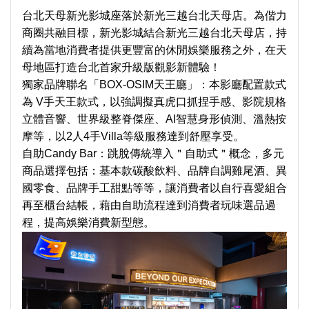
台北天母新光影城座落於新光三越台北天母店。為偕力
商圈共融目標，新光影城結合新光三越台北天母店，持
續為當地消費者提供更豐富的休閒娛樂服務之外，在天
母地區打造台北首家升級版觀影新體驗！
獨家品牌聯名「BOX-OSIM天王廳」：本影廳配置款式
為 V手天王款式，以強調擬真虎口抓捏手感、影院規格
立體音響、世界級整脊傑座、AI智慧身形偵測、溫熱按
摩等，以2人4手Villa等級服務達到舒壓享受。
自助Candy Bar：跳脫傳統導入＂自助式＂概念，多元
商品選擇包括：基本款碳酸飲料、品牌自調雞尾酒、異
國零食、品牌手工甜點等等，讓消費者以自行喜愛組合
再至櫃台結帳，藉由自助流程達到消費者玩味選品過
程，提高娛樂消費新型態。